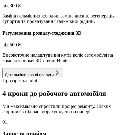
від
300
₴
Заміна гальмівних колодок, заміна дисків, регенерація
супортів та прокачування гальмівної рідини.
Регулювання розвалу-сходження 3D
від
500
₴
Високоточне налаштування кутів коліс автомобіля на
комп'ютерному 3D стенді Hunter.
Детальніше про ці послуги
Прозорість в ділі
4 кроки до робочого автомобіля
Ми максимально спростили процес ремонту. Ніяких
сюрпризів під час розрахунку чи на папері.
01
Запис та прийом