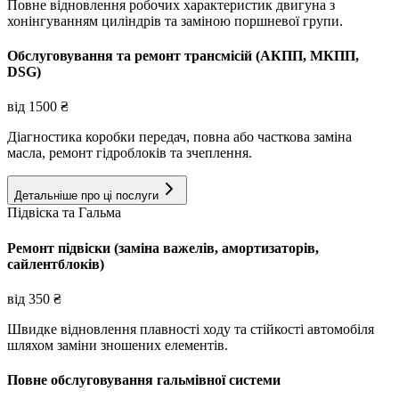
Повне відновлення робочих характеристик двигуна з
хонінгуванням циліндрів та заміною поршневої групи.
Обслуговування та ремонт трансмісій (АКПП, МКПП,
DSG)
від
1500
₴
Діагностика коробки передач, повна або часткова заміна
масла, ремонт гідроблоків та зчеплення.
Детальніше про ці послуги
Підвіска та Гальма
Ремонт підвіски (заміна важелів, амортизаторів,
сайлентблоків)
від
350
₴
Швидке відновлення плавності ходу та стійкості автомобіля
шляхом заміни зношених елементів.
Повне обслуговування гальмівної системи