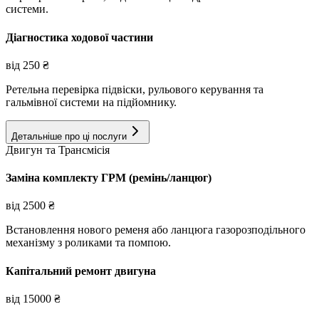
системи.
Діагностика ходової частини
від
250
₴
Ретельна перевірка підвіски, рульового керування та
гальмівної системи на підйомнику.
Детальніше про ці послуги
Двигун та Трансмісія
Заміна комплекту ГРМ (ремінь/ланцюг)
від
2500
₴
Встановлення нового ременя або ланцюга газорозподільного
механізму з роликами та помпою.
Капітальний ремонт двигуна
від
15000
₴