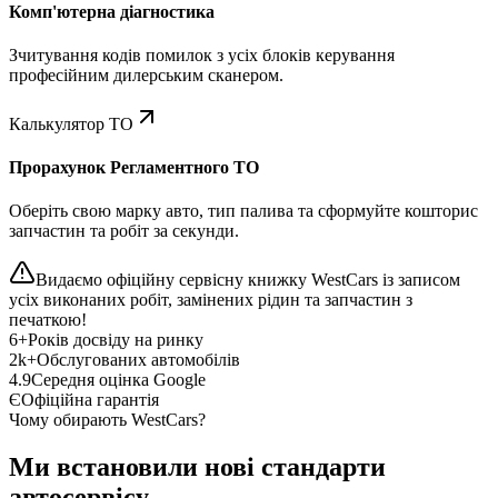
Комп'ютерна діагностика
Зчитування кодів помилок з усіх блоків керування
професійним дилерським сканером.
Калькулятор ТО
Прорахунок Регламентного ТО
Оберіть свою марку авто, тип палива та сформуйте кошторис
запчастин та робіт за секунди.
Видаємо офіційну сервісну книжку WestCars із записом
усіх виконаних робіт, замінених рідин та запчастин з
печаткою!
6+
Років досвіду на ринку
2k+
Обслугованих автомобілів
4.9
Середня оцінка Google
Є
Офіційна гарантія
Чому обирають WestCars?
Ми встановили нові стандарти
автосервісу