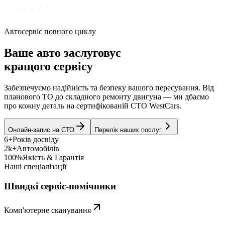
Автосервіс повного циклу
Ваше авто заслуговує
кращого сервісу
Забезпечуємо надійність та безпеку вашого пересування. Від
планового ТО до складного ремонту двигуна — ми дбаємо
про кожну деталь на сертифікованій СТО WestCars.
Онлайн-запис на СТО
Перелік наших послуг
6+
Років досвіду
2k+
Автомобілів
100%
Якість & Гарантія
Наші спеціалізації
Швидкі сервіс-помічники
Комп'ютерне сканування