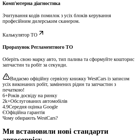
Комп'ютерна діагностика
Зчитування кодів помилок з усіх блоків керування
професійним дилерським сканером.
Калькулятор ТО
Прорахунок Регламентного ТО
Оберіть свою марку авто, тип палива та сформуйте кошторис
запчастин та робіт за секунди.
Видаємо офіційну сервісну книжку WestCars із записом
усіх виконаних робіт, замінених рідин та запчастин з
печаткою!
6+
Років досвіду на ринку
2k+
Обслугованих автомобілів
4.9
Середня оцінка Google
Є
Офіційна гарантія
Чому обирають WestCars?
Ми встановили нові стандарти
автосервісу