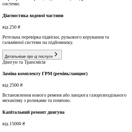
системи.
Діагностика ходової частини
від
250
₴
Ретельна перевірка підвіски, рульового керування та
гальмівної системи на підйомнику.
Детальніше про ці послуги
Двигун та Трансмісія
Заміна комплекту ГРМ (ремінь/ланцюг)
від
2500
₴
Встановлення нового ременя або ланцюга газорозподільного
механізму з роликами та помпою.
Капітальний ремонт двигуна
від
15000
₴