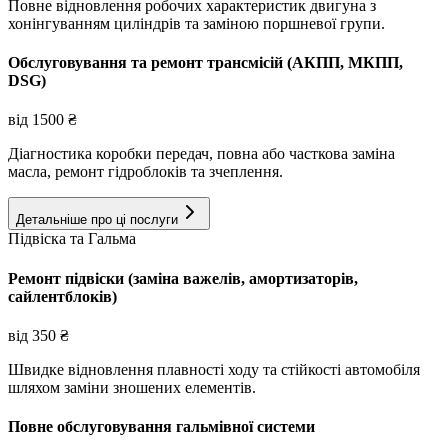
Повне відновлення робочих характеристик двигуна з
хонінгуванням циліндрів та заміною поршневої групи.
Обслуговування та ремонт трансмісій (АКПП, МКПП,
DSG)
від
1500
₴
Діагностика коробки передач, повна або часткова заміна
масла, ремонт гідроблоків та зчеплення.
Детальніше про ці послуги
Підвіска та Гальма
Ремонт підвіски (заміна важелів, амортизаторів,
сайлентблоків)
від
350
₴
Швидке відновлення плавності ходу та стійкості автомобіля
шляхом заміни зношених елементів.
Повне обслуговування гальмівної системи