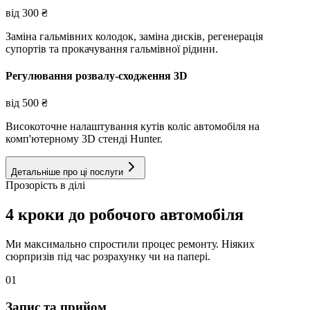
від
300
₴
Заміна гальмівних колодок, заміна дисків, регенерація
супортів та прокачування гальмівної рідини.
Регулювання розвалу-сходження 3D
від
500
₴
Високоточне налаштування кутів коліс автомобіля на
комп'ютерному 3D стенді Hunter.
Детальніше про ці послуги
Прозорість в ділі
4 кроки до робочого автомобіля
Ми максимально спростили процес ремонту. Ніяких
сюрпризів під час розрахунку чи на папері.
01
Запис та прийом