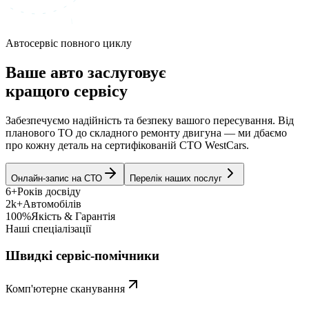
Автосервіс повного циклу
Ваше авто заслуговує
кращого сервісу
Забезпечуємо надійність та безпеку вашого пересування. Від
планового ТО до складного ремонту двигуна — ми дбаємо
про кожну деталь на сертифікованій СТО WestCars.
Онлайн-запис на СТО
Перелік наших послуг
6+
Років досвіду
2k+
Автомобілів
100%
Якість & Гарантія
Наші спеціалізації
Швидкі сервіс-помічники
Комп'ютерне сканування