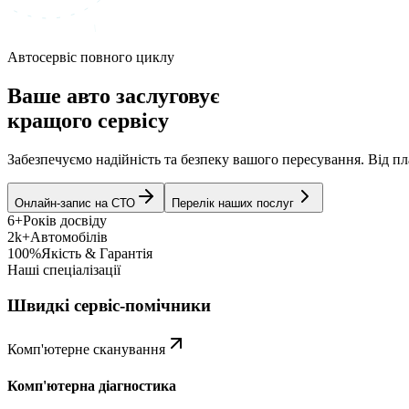
Автосервіс повного циклу
Ваше авто заслуговує
кращого сервісу
Забезпечуємо надійність та безпеку вашого пересування. Від 
Онлайн-запис на СТО
Перелік наших послуг
6+
Років досвіду
2k+
Автомобілів
100%
Якість & Гарантія
Наші спеціалізації
Швидкі сервіс-помічники
Комп'ютерне сканування
Комп'ютерна діагностика