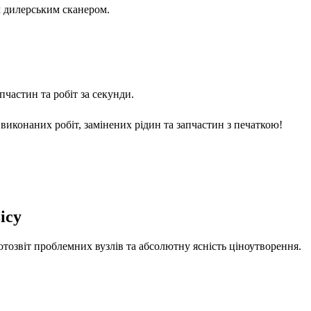
м дилерським сканером.
частин та робіт за секунди.
виконаних робіт, замінених рідин та запчастин з печаткою!
ісу
отозвіт проблемних вузлів та абсолютну ясність ціноутворення.