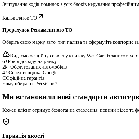
Зчитування кодів помилок з усіх блоків керування професійни
Калькулятор ТО
Прорахунок Регламентного ТО
Оберіть свою марку авто, тип палива та сформуйте кошторис зап
Видаємо офіційну сервісну книжку WestCars із записом усіх 
6+
Років досвіду на ринку
2k+
Обслугованих автомобілів
4.9
Середня оцінка Google
Є
Офіційна гарантія
Чому обирають WestCars?
Ми встановили нові стандарти автосерв
Кожен клієнт отримує бездоганне ставлення, повний відео та ф
Гарантія якості