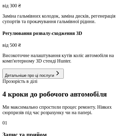
від
300
₴
Заміна гальмівних колодок, заміна дисків, регенерація
супортів та прокачування гальмівної рідини.
Регулювання розвалу-сходження 3D
від
500
₴
Високоточне налаштування кутів коліс автомобіля на
комп'ютерному 3D стенді Hunter.
Детальніше про ці послуги
Прозорість в ділі
4 кроки до робочого автомобіля
Ми максимально спростили процес ремонту. Ніяких
сюрпризів під час розрахунку чи на папері.
01
Запис та прийом