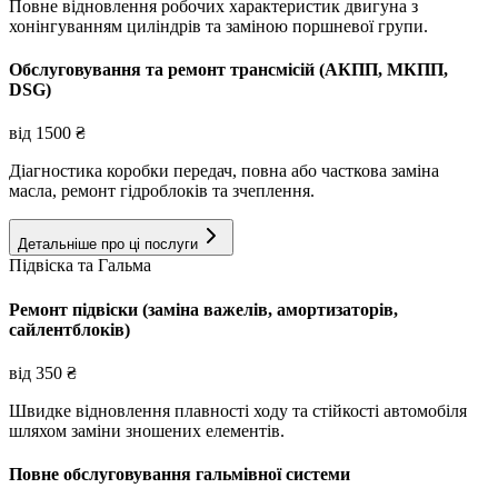
Повне відновлення робочих характеристик двигуна з
хонінгуванням циліндрів та заміною поршневої групи.
Обслуговування та ремонт трансмісій (АКПП, МКПП,
DSG)
від
1500
₴
Діагностика коробки передач, повна або часткова заміна
масла, ремонт гідроблоків та зчеплення.
Детальніше про ці послуги
Підвіска та Гальма
Ремонт підвіски (заміна важелів, амортизаторів,
сайлентблоків)
від
350
₴
Швидке відновлення плавності ходу та стійкості автомобіля
шляхом заміни зношених елементів.
Повне обслуговування гальмівної системи