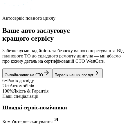
Автосервіс повного циклу
Ваше авто заслуговує
кращого сервісу
Забезпечуємо надійність та безпеку вашого пересування. Від
планового ТО до складного ремонту двигуна — ми дбаємо
про кожну деталь на сертифікованій СТО WestCars.
Онлайн-запис на СТО
Перелік наших послуг
6+
Років досвіду
2k+
Автомобілів
100%
Якість & Гарантія
Наші спеціалізації
Швидкі сервіс-помічники
Комп'ютерне сканування