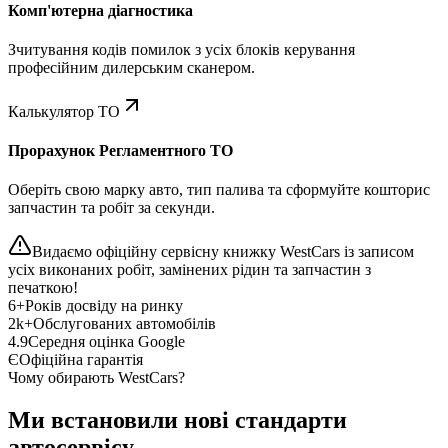
Комп'ютерна діагностика
Зчитування кодів помилок з усіх блоків керування
професійним дилерським сканером.
Калькулятор ТО
Прорахунок Регламентного ТО
Оберіть свою марку авто, тип палива та сформуйте кошторис
запчастин та робіт за секунди.
Видаємо офіційну сервісну книжку WestCars із записом
усіх виконаних робіт, замінених рідин та запчастин з
печаткою!
6+
Років досвіду на ринку
2k+
Обслугованих автомобілів
4.9
Середня оцінка Google
Є
Офіційна гарантія
Чому обирають WestCars?
Ми встановили нові стандарти
автосервісу