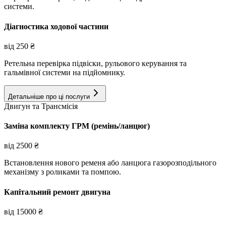
системи.
Діагностика ходової частини
від
250
₴
Ретельна перевірка підвіски, рульового керування та
гальмівної системи на підйомнику.
Детальніше про ці послуги
Двигун та Трансмісія
Заміна комплекту ГРМ (ремінь/ланцюг)
від
2500
₴
Встановлення нового ременя або ланцюга газорозподільного
механізму з роликами та помпою.
Капітальний ремонт двигуна
від
15000
₴