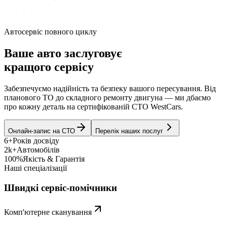
Автосервіс повного циклу
Ваше авто заслуговує
кращого сервісу
Забезпечуємо надійність та безпеку вашого пересування. Від
планового ТО до складного ремонту двигуна — ми дбаємо
про кожну деталь на сертифікованій СТО WestCars.
Онлайн-запис на СТО
Перелік наших послуг
6+
Років досвіду
2k+
Автомобілів
100%
Якість & Гарантія
Наші спеціалізації
Швидкі сервіс-помічники
Комп'ютерне сканування