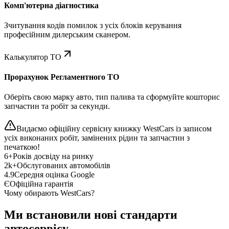
Комп'ютерна діагностика
Зчитування кодів помилок з усіх блоків керування
професійним дилерським сканером.
Калькулятор ТО
Прорахунок Регламентного ТО
Оберіть свою марку авто, тип палива та сформуйте кошторис
запчастин та робіт за секунди.
Видаємо офіційну сервісну книжку WestCars із записом
усіх виконаних робіт, замінених рідин та запчастин з
печаткою!
6+
Років досвіду на ринку
2k+
Обслугованих автомобілів
4.9
Середня оцінка Google
Є
Офіційна гарантія
Чому обирають WestCars?
Ми встановили нові стандарти
автосервісу