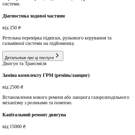
системи.
Діагностика ходової частини
від
250
₴
Ретельна перевірка підвіски, рульового керування та
гальмівної системи на підйомнику.
Детальніше про ці послуги
Двигун та Трансмісія
Заміна комплекту ГРМ (ремінь/ланцюг)
від
2500
₴
Встановлення нового ременя або ланцюга газорозподільного
механізму з роликами та помпою.
Капітальний ремонт двигуна
від
15000
₴