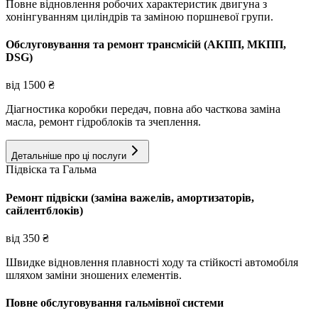
Повне відновлення робочих характеристик двигуна з
хонінгуванням циліндрів та заміною поршневої групи.
Обслуговування та ремонт трансмісій (АКПП, МКПП,
DSG)
від
1500
₴
Діагностика коробки передач, повна або часткова заміна
масла, ремонт гідроблоків та зчеплення.
Детальніше про ці послуги
Підвіска та Гальма
Ремонт підвіски (заміна важелів, амортизаторів,
сайлентблоків)
від
350
₴
Швидке відновлення плавності ходу та стійкості автомобіля
шляхом заміни зношених елементів.
Повне обслуговування гальмівної системи