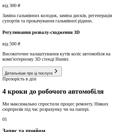
від
300
₴
Заміна гальмівних колодок, заміна дисків, регенерація
супортів та прокачування гальмівної рідини.
Регулювання розвалу-сходження 3D
від
500
₴
Високоточне налаштування кутів коліс автомобіля на
комп'ютерному 3D стенді Hunter.
Детальніше про ці послуги
Прозорість в ділі
4 кроки до робочого автомобіля
Ми максимально спростили процес ремонту. Ніяких
сюрпризів під час розрахунку чи на папері.
01
Запис та прийом