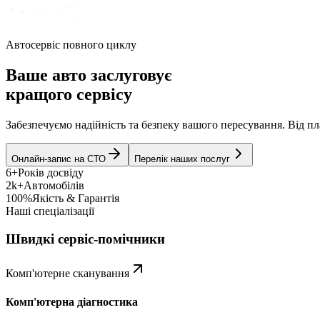
Автосервіс повного циклу
Ваше авто заслуговує
кращого сервісу
Забезпечуємо надійність та безпеку вашого пересування. Від 
Онлайн-запис на СТО
Перелік наших послуг
6+
Років досвіду
2k+
Автомобілів
100%
Якість & Гарантія
Наші спеціалізації
Швидкі сервіс-помічники
Комп'ютерне сканування
Комп'ютерна діагностика