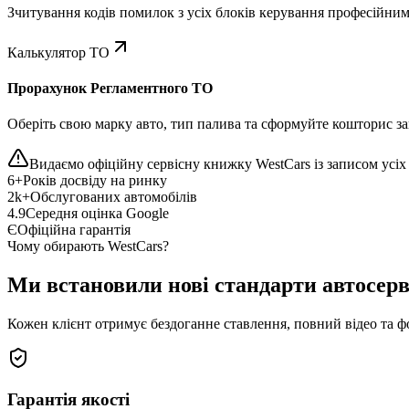
Зчитування кодів помилок з усіх блоків керування професійни
Калькулятор ТО
Прорахунок Регламентного ТО
Оберіть свою марку авто, тип палива та сформуйте кошторис зап
Видаємо офіційну сервісну книжку WestCars із записом усіх 
6+
Років досвіду на ринку
2k+
Обслугованих автомобілів
4.9
Середня оцінка Google
Є
Офіційна гарантія
Чому обирають WestCars?
Ми встановили нові стандарти автосерв
Кожен клієнт отримує бездоганне ставлення, повний відео та ф
Гарантія якості