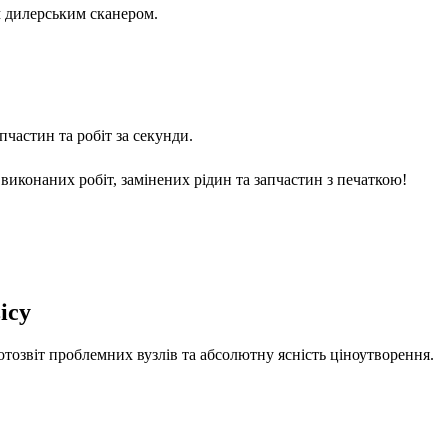
м дилерським сканером.
частин та робіт за секунди.
виконаних робіт, замінених рідин та запчастин з печаткою!
ісу
отозвіт проблемних вузлів та абсолютну ясність ціноутворення.