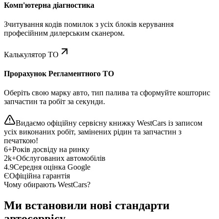
Комп'ютерна діагностика
Зчитування кодів помилок з усіх блоків керування
професійним дилерським сканером.
Калькулятор ТО
Прорахунок Регламентного ТО
Оберіть свою марку авто, тип палива та сформуйте кошторис
запчастин та робіт за секунди.
Видаємо офіційну сервісну книжку WestCars із записом
усіх виконаних робіт, замінених рідин та запчастин з
печаткою!
6+
Років досвіду на ринку
2k+
Обслугованих автомобілів
4.9
Середня оцінка Google
Є
Офіційна гарантія
Чому обирають WestCars?
Ми встановили нові стандарти
автосервісу