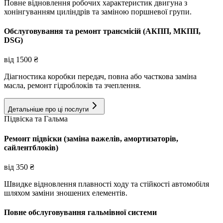
Повне відновлення робочих характеристик двигуна з
хонінгуванням циліндрів та заміною поршневої групи.
Обслуговування та ремонт трансмісій (АКПП, МКПП,
DSG)
від
1500
₴
Діагностика коробки передач, повна або часткова заміна
масла, ремонт гідроблоків та зчеплення.
Детальніше про ці послуги
Підвіска та Гальма
Ремонт підвіски (заміна важелів, амортизаторів,
сайлентблоків)
від
350
₴
Швидке відновлення плавності ходу та стійкості автомобіля
шляхом заміни зношених елементів.
Повне обслуговування гальмівної системи