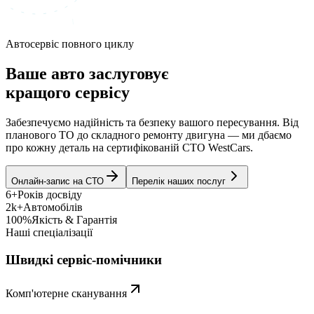
Автосервіс повного циклу
Ваше авто заслуговує
кращого сервісу
Забезпечуємо надійність та безпеку вашого пересування. Від
планового ТО до складного ремонту двигуна — ми дбаємо
про кожну деталь на сертифікованій СТО WestCars.
Онлайн-запис на СТО
Перелік наших послуг
6+
Років досвіду
2k+
Автомобілів
100%
Якість & Гарантія
Наші спеціалізації
Швидкі сервіс-помічники
Комп'ютерне сканування