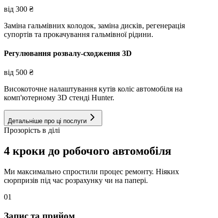
від
300
₴
Заміна гальмівних колодок, заміна дисків, регенерація
супортів та прокачування гальмівної рідини.
Регулювання розвалу-сходження 3D
від
500
₴
Високоточне налаштування кутів коліс автомобіля на
комп'ютерному 3D стенді Hunter.
Детальніше про ці послуги
Прозорість в ділі
4 кроки до робочого автомобіля
Ми максимально спростили процес ремонту. Ніяких
сюрпризів під час розрахунку чи на папері.
01
Запис та прийом