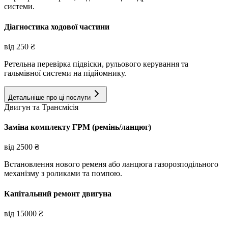
системи.
Діагностика ходової частини
від
250
₴
Ретельна перевірка підвіски, рульового керування та
гальмівної системи на підйомнику.
Детальніше про ці послуги
Двигун та Трансмісія
Заміна комплекту ГРМ (ремінь/ланцюг)
від
2500
₴
Встановлення нового ременя або ланцюга газорозподільного
механізму з роликами та помпою.
Капітальний ремонт двигуна
від
15000
₴