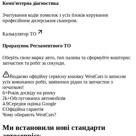
Комп'ютерна діагностика
Зчитування кодів помилок з усіх блоків керування
професійним дилерським сканером.
Калькулятор ТО
Прорахунок Регламентного ТО
Оберіть свою марку авто, тип палива та сформуйте кошторис
запчастин та робіт за секунди.
Видаємо офіційну сервісну книжку WestCars із записом
усіх виконаних робіт, замінених рідин та запчастин з
печаткою!
6+
Років досвіду на ринку
2k+
Обслугованих автомобілів
4.9
Середня оцінка Google
Є
Офіційна гарантія
Чому обирають WestCars?
Ми встановили нові стандарти
автосервісу