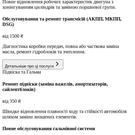
Повне відновлення робочих характеристик двигуна з
хонінгуванням циліндрів та заміною поршневої групи.
Обслуговування та ремонт трансмісій (АКПП, МКПП,
DSG)
від
1500
₴
Діагностика коробки передач, повна або часткова заміна
масла, ремонт гідроблоків та зчеплення.
Детальніше про ці послуги
Підвіска та Гальма
Ремонт підвіски (заміна важелів, амортизаторів,
сайлентблоків)
від
350
₴
Швидке відновлення плавності ходу та стійкості автомобіля
шляхом заміни зношених елементів.
Повне обслуговування гальмівної системи