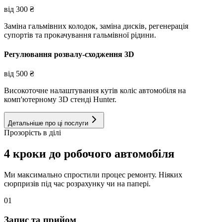
від
300
₴
Заміна гальмівних колодок, заміна дисків, регенерація
супортів та прокачування гальмівної рідини.
Регулювання розвалу-сходження 3D
від
500
₴
Високоточне налаштування кутів коліс автомобіля на
комп'ютерному 3D стенді Hunter.
Детальніше про ці послуги
Прозорість в ділі
4 кроки до робочого автомобіля
Ми максимально спростили процес ремонту. Ніяких
сюрпризів під час розрахунку чи на папері.
01
Запис та прийом