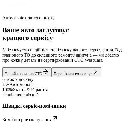
Автосервіс повного циклу
Ваше авто заслуговує
кращого сервісу
Забезпечуємо надійність та безпеку вашого пересування. Від
планового ТО до складного ремонту двигуна — ми дбаємо
про кожну деталь на сертифікованій СТО WestCars.
Онлайн-запис на СТО
Перелік наших послуг
6+
Років досвіду
2k+
Автомобілів
100%
Якість & Гарантія
Наші спеціалізації
Швидкі сервіс-помічники
Комп'ютерне сканування