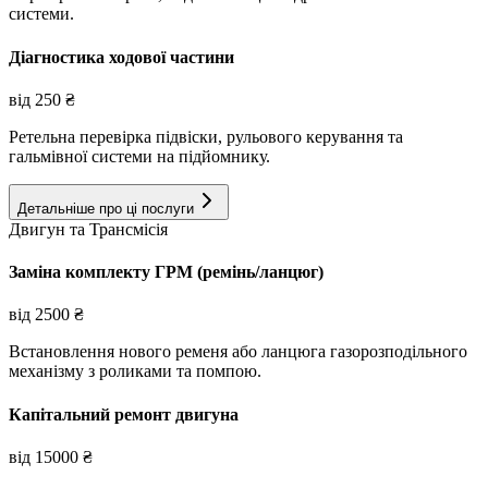
системи.
Діагностика ходової частини
від
250
₴
Ретельна перевірка підвіски, рульового керування та
гальмівної системи на підйомнику.
Детальніше про ці послуги
Двигун та Трансмісія
Заміна комплекту ГРМ (ремінь/ланцюг)
від
2500
₴
Встановлення нового ременя або ланцюга газорозподільного
механізму з роликами та помпою.
Капітальний ремонт двигуна
від
15000
₴