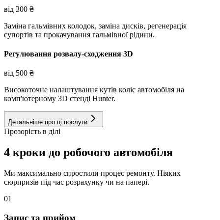
від
300
₴
Заміна гальмівних колодок, заміна дисків, регенерація
супортів та прокачування гальмівної рідини.
Регулювання розвалу-сходження 3D
від
500
₴
Високоточне налаштування кутів коліс автомобіля на
комп'ютерному 3D стенді Hunter.
Детальніше про ці послуги
Прозорість в ділі
4 кроки до робочого автомобіля
Ми максимально спростили процес ремонту. Ніяких
сюрпризів під час розрахунку чи на папері.
01
Запис та прийом