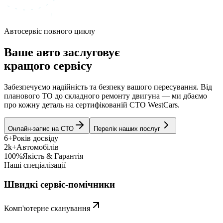
Автосервіс повного циклу
Ваше авто заслуговує
кращого сервісу
Забезпечуємо надійність та безпеку вашого пересування. Від
планового ТО до складного ремонту двигуна — ми дбаємо
про кожну деталь на сертифікованій СТО WestCars.
Онлайн-запис на СТО
Перелік наших послуг
6+
Років досвіду
2k+
Автомобілів
100%
Якість & Гарантія
Наші спеціалізації
Швидкі сервіс-помічники
Комп'ютерне сканування