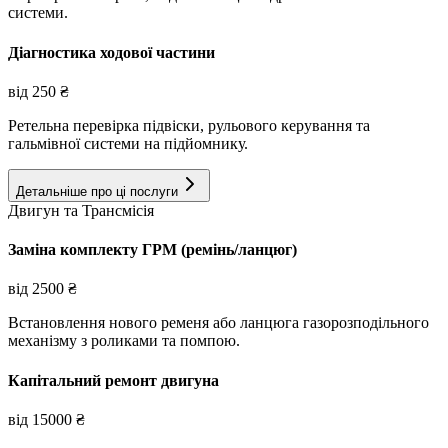
системи.
Діагностика ходової частини
від
250
₴
Ретельна перевірка підвіски, рульового керування та
гальмівної системи на підйомнику.
Детальніше про ці послуги
Двигун та Трансмісія
Заміна комплекту ГРМ (ремінь/ланцюг)
від
2500
₴
Встановлення нового ременя або ланцюга газорозподільного
механізму з роликами та помпою.
Капітальний ремонт двигуна
від
15000
₴