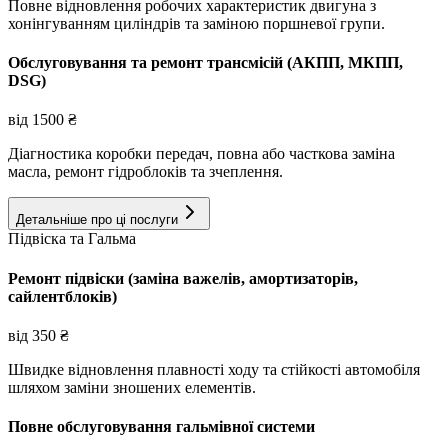
Повне відновлення робочих характеристик двигуна з
хонінгуванням циліндрів та заміною поршневої групи.
Обслуговування та ремонт трансмісій (АКПП, МКПП,
DSG)
від
1500
₴
Діагностика коробки передач, повна або часткова заміна
масла, ремонт гідроблоків та зчеплення.
Детальніше про ці послуги
Підвіска та Гальма
Ремонт підвіски (заміна важелів, амортизаторів,
сайлентблоків)
від
350
₴
Швидке відновлення плавності ходу та стійкості автомобіля
шляхом заміни зношених елементів.
Повне обслуговування гальмівної системи