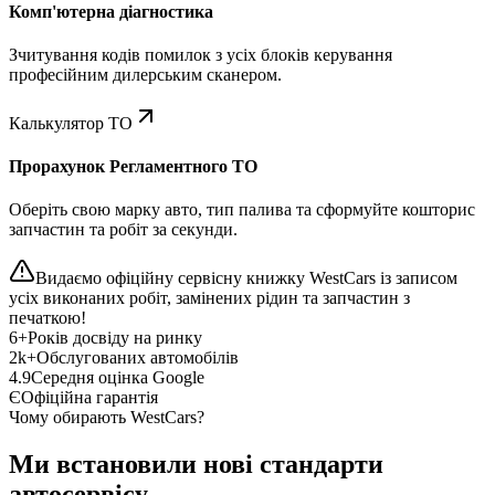
Комп'ютерна діагностика
Зчитування кодів помилок з усіх блоків керування
професійним дилерським сканером.
Калькулятор ТО
Прорахунок Регламентного ТО
Оберіть свою марку авто, тип палива та сформуйте кошторис
запчастин та робіт за секунди.
Видаємо офіційну сервісну книжку WestCars із записом
усіх виконаних робіт, замінених рідин та запчастин з
печаткою!
6+
Років досвіду на ринку
2k+
Обслугованих автомобілів
4.9
Середня оцінка Google
Є
Офіційна гарантія
Чому обирають WestCars?
Ми встановили нові стандарти
автосервісу