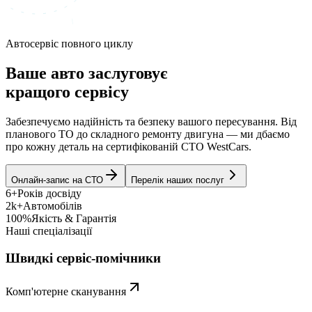
Автосервіс повного циклу
Ваше авто заслуговує
кращого сервісу
Забезпечуємо надійність та безпеку вашого пересування. Від
планового ТО до складного ремонту двигуна — ми дбаємо
про кожну деталь на сертифікованій СТО WestCars.
Онлайн-запис на СТО
Перелік наших послуг
6+
Років досвіду
2k+
Автомобілів
100%
Якість & Гарантія
Наші спеціалізації
Швидкі сервіс-помічники
Комп'ютерне сканування