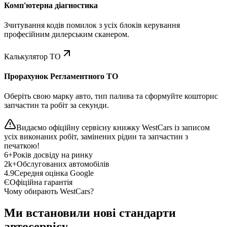
Комп'ютерна діагностика
Зчитування кодів помилок з усіх блоків керування
професійним дилерським сканером.
Калькулятор ТО
Прорахунок Регламентного ТО
Оберіть свою марку авто, тип палива та сформуйте кошторис
запчастин та робіт за секунди.
Видаємо офіційну сервісну книжку WestCars із записом
усіх виконаних робіт, замінених рідин та запчастин з
печаткою!
6+
Років досвіду на ринку
2k+
Обслугованих автомобілів
4.9
Середня оцінка Google
Є
Офіційна гарантія
Чому обирають WestCars?
Ми встановили нові стандарти
автосервісу