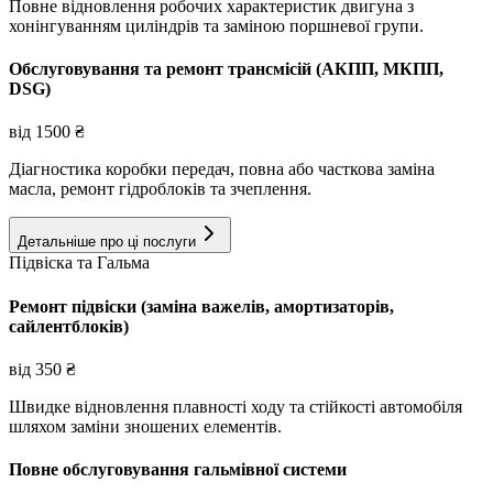
Повне відновлення робочих характеристик двигуна з
хонінгуванням циліндрів та заміною поршневої групи.
Обслуговування та ремонт трансмісій (АКПП, МКПП,
DSG)
від
1500
₴
Діагностика коробки передач, повна або часткова заміна
масла, ремонт гідроблоків та зчеплення.
Детальніше про ці послуги
Підвіска та Гальма
Ремонт підвіски (заміна важелів, амортизаторів,
сайлентблоків)
від
350
₴
Швидке відновлення плавності ходу та стійкості автомобіля
шляхом заміни зношених елементів.
Повне обслуговування гальмівної системи