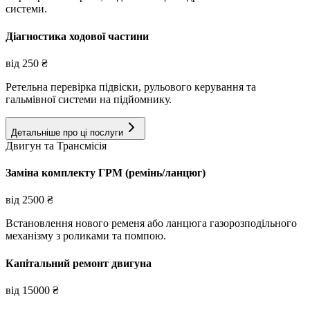
системи.
Діагностика ходової частини
від
250
₴
Ретельна перевірка підвіски, рульового керування та
гальмівної системи на підйомнику.
Детальніше про ці послуги
Двигун та Трансмісія
Заміна комплекту ГРМ (ремінь/ланцюг)
від
2500
₴
Встановлення нового ременя або ланцюга газорозподільного
механізму з роликами та помпою.
Капітальний ремонт двигуна
від
15000
₴