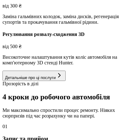
від
300
₴
Заміна гальмівних колодок, заміна дисків, регенерація
супортів та прокачування гальмівної рідини.
Регулювання розвалу-сходження 3D
від
500
₴
Високоточне налаштування кутів коліс автомобіля на
комп'ютерному 3D стенді Hunter.
Детальніше про ці послуги
Прозорість в ділі
4 кроки до робочого автомобіля
Ми максимально спростили процес ремонту. Ніяких
сюрпризів під час розрахунку чи на папері.
01
Запис та прийом