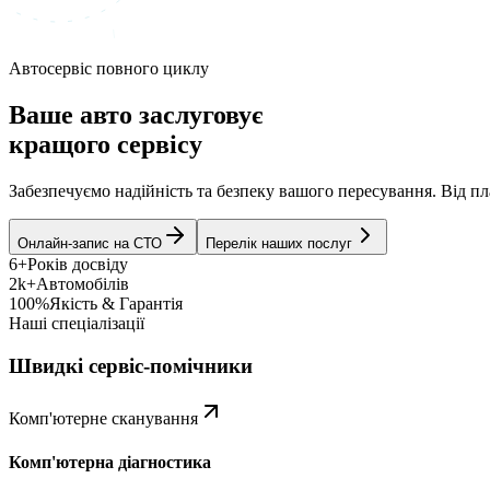
Автосервіс повного циклу
Ваше авто заслуговує
кращого сервісу
Забезпечуємо надійність та безпеку вашого пересування. Від 
Онлайн-запис на СТО
Перелік наших послуг
6+
Років досвіду
2k+
Автомобілів
100%
Якість & Гарантія
Наші спеціалізації
Швидкі сервіс-помічники
Комп'ютерне сканування
Комп'ютерна діагностика