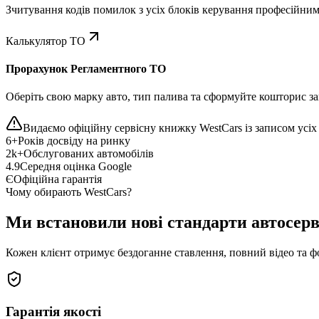
Зчитування кодів помилок з усіх блоків керування професійни
Калькулятор ТО
Прорахунок Регламентного ТО
Оберіть свою марку авто, тип палива та сформуйте кошторис зап
Видаємо офіційну сервісну книжку WestCars із записом усіх 
6+
Років досвіду на ринку
2k+
Обслугованих автомобілів
4.9
Середня оцінка Google
Є
Офіційна гарантія
Чому обирають WestCars?
Ми встановили нові стандарти автосерв
Кожен клієнт отримує бездоганне ставлення, повний відео та ф
Гарантія якості