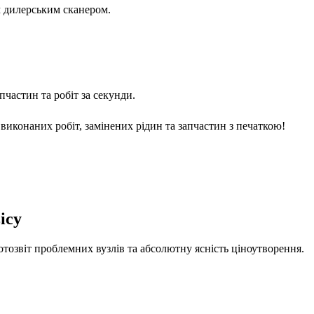
м дилерським сканером.
частин та робіт за секунди.
виконаних робіт, замінених рідин та запчастин з печаткою!
ісу
отозвіт проблемних вузлів та абсолютну ясність ціноутворення.