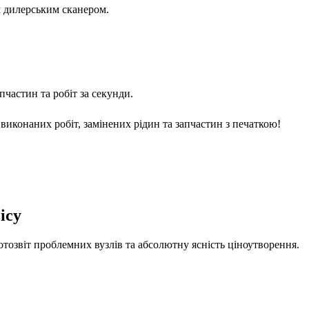
м дилерським сканером.
частин та робіт за секунди.
виконаних робіт, замінених рідин та запчастин з печаткою!
ісу
отозвіт проблемних вузлів та абсолютну ясність ціноутворення.