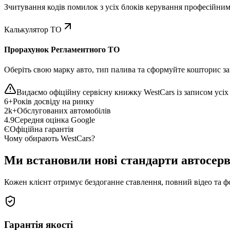
Зчитування кодів помилок з усіх блоків керування професійни
Калькулятор ТО
Прорахунок Регламентного ТО
Оберіть свою марку авто, тип палива та сформуйте кошторис зап
Видаємо офіційну сервісну книжку WestCars із записом усіх 
6+
Років досвіду на ринку
2k+
Обслугованих автомобілів
4.9
Середня оцінка Google
Є
Офіційна гарантія
Чому обирають WestCars?
Ми встановили нові стандарти автосерв
Кожен клієнт отримує бездоганне ставлення, повний відео та ф
Гарантія якості