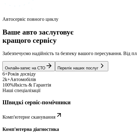
Автосервіс повного циклу
Ваше авто заслуговує
кращого сервісу
Забезпечуємо надійність та безпеку вашого пересування. Від 
Онлайн-запис на СТО
Перелік наших послуг
6+
Років досвіду
2k+
Автомобілів
100%
Якість & Гарантія
Наші спеціалізації
Швидкі сервіс-помічники
Комп'ютерне сканування
Комп'ютерна діагностика