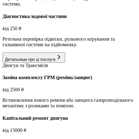
системи.
Діагностика ходової частини
від
250
₴
Ретельна перевірка підвіски, рульового керування та
гальмівної системи на підйомнику.
Детальніше про ці послуги
Двигун та Трансмісія
Заміна комплекту ГРМ (ремінь/ланцюг)
від
2500
₴
Встановлення нового ременя або ланцюга газорозподільного
механізму з роликами та помпою.
Капітальний ремонт двигуна
від
15000
₴