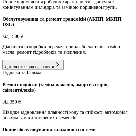
Повне відновлення робочих характеристик двигуна з
хонінгуванням циліндрів та заміною поршневої групи.
Обслуговування та ремонт трансмісій (АКПП, МКПП,
DSG)
від
1500
₴
Діагностика коробки передач, повна або часткова заміна
масла, ремонт гідроблоків та зчеплення.
Детальніше про ці послуги
Підвіска та Гальма
Ремонт підвіски (заміна важелів, амортизаторів,
сайлентблоків)
від
350
₴
Швидке відновлення плавності ходу та стійкості автомобіля
шляхом заміни зношених елементів.
Повне обслуговування гальмівної системи