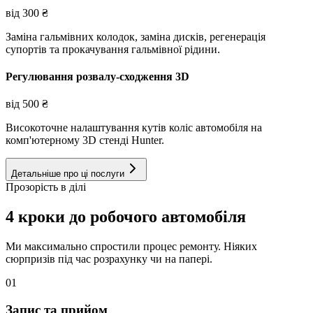
від
300
₴
Заміна гальмівних колодок, заміна дисків, регенерація
супортів та прокачування гальмівної рідини.
Регулювання розвалу-сходження 3D
від
500
₴
Високоточне налаштування кутів коліс автомобіля на
комп'ютерному 3D стенді Hunter.
Детальніше про ці послуги
Прозорість в ділі
4 кроки до робочого автомобіля
Ми максимально спростили процес ремонту. Ніяких
сюрпризів під час розрахунку чи на папері.
01
Запис та прийом