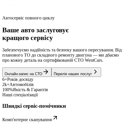
Автосервіс повного циклу
Ваше авто заслуговує
кращого сервісу
Забезпечуємо надійність та безпеку вашого пересування. Від
планового ТО до складного ремонту двигуна — ми дбаємо
про кожну деталь на сертифікованій СТО WestCars.
Онлайн-запис на СТО
Перелік наших послуг
6+
Років досвіду
2k+
Автомобілів
100%
Якість & Гарантія
Наші спеціалізації
Швидкі сервіс-помічники
Комп'ютерне сканування