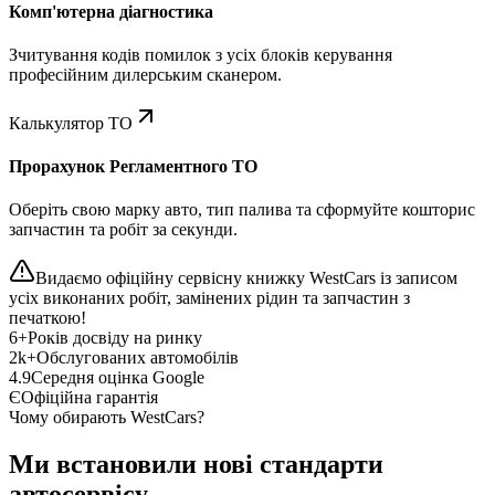
Комп'ютерна діагностика
Зчитування кодів помилок з усіх блоків керування
професійним дилерським сканером.
Калькулятор ТО
Прорахунок Регламентного ТО
Оберіть свою марку авто, тип палива та сформуйте кошторис
запчастин та робіт за секунди.
Видаємо офіційну сервісну книжку WestCars із записом
усіх виконаних робіт, замінених рідин та запчастин з
печаткою!
6+
Років досвіду на ринку
2k+
Обслугованих автомобілів
4.9
Середня оцінка Google
Є
Офіційна гарантія
Чому обирають WestCars?
Ми встановили нові стандарти
автосервісу