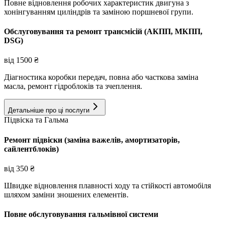
Повне відновлення робочих характеристик двигуна з
хонінгуванням циліндрів та заміною поршневої групи.
Обслуговування та ремонт трансмісій (АКПП, МКПП,
DSG)
від
1500
₴
Діагностика коробки передач, повна або часткова заміна
масла, ремонт гідроблоків та зчеплення.
Детальніше про ці послуги
Підвіска та Гальма
Ремонт підвіски (заміна важелів, амортизаторів,
сайлентблоків)
від
350
₴
Швидке відновлення плавності ходу та стійкості автомобіля
шляхом заміни зношених елементів.
Повне обслуговування гальмівної системи