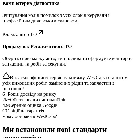
Комп'ютерна діагностика
Зчитування кодів помилок з усіх блоків керування
професійним дилерським сканером.
Калькулятор ТО
Прорахунок Регламентного ТО
Оберіть свою марку авто, тип палива та сформуйте кошторис
запчастин та робіт за секунди.
Видаємо офіційну сервісну книжку WestCars із записом
усіх виконаних робіт, замінених рідин та запчастин з
печаткою!
6+
Років досвіду на ринку
2k+
Обслугованих автомобілів
4.9
Середня оцінка Google
Є
Офіційна гарантія
Чому обирають WestCars?
Ми встановили нові стандарти
автосервісу