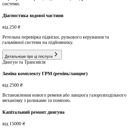
системи.
Діагностика ходової частини
від
250
₴
Ретельна перевірка підвіски, рульового керування та
гальмівної системи на підйомнику.
Детальніше про ці послуги
Двигун та Трансмісія
Заміна комплекту ГРМ (ремінь/ланцюг)
від
2500
₴
Встановлення нового ременя або ланцюга газорозподільного
механізму з роликами та помпою.
Капітальний ремонт двигуна
від
15000
₴