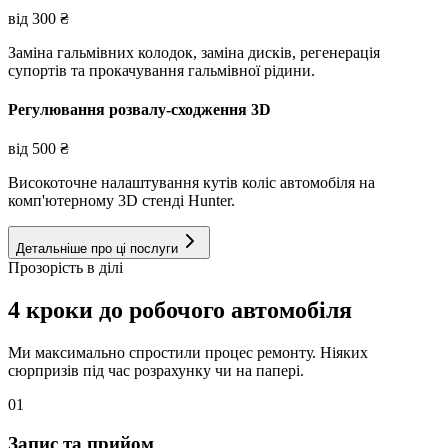
від
300
₴
Заміна гальмівних колодок, заміна дисків, регенерація
супортів та прокачування гальмівної рідини.
Регулювання розвалу-сходження 3D
від
500
₴
Високоточне налаштування кутів коліс автомобіля на
комп'ютерному 3D стенді Hunter.
Детальніше про ці послуги
Прозорість в ділі
4 кроки до робочого автомобіля
Ми максимально спростили процес ремонту. Ніяких
сюрпризів під час розрахунку чи на папері.
01
Запис та прийом