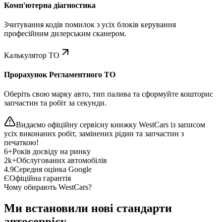
Комп'ютерна діагностика
Зчитування кодів помилок з усіх блоків керування
професійним дилерським сканером.
Калькулятор ТО
Прорахунок Регламентного ТО
Оберіть свою марку авто, тип палива та сформуйте кошторис
запчастин та робіт за секунди.
Видаємо офіційну сервісну книжку WestCars із записом
усіх виконаних робіт, замінених рідин та запчастин з
печаткою!
6+
Років досвіду на ринку
2k+
Обслугованих автомобілів
4.9
Середня оцінка Google
Є
Офіційна гарантія
Чому обирають WestCars?
Ми встановили нові стандарти
автосервісу