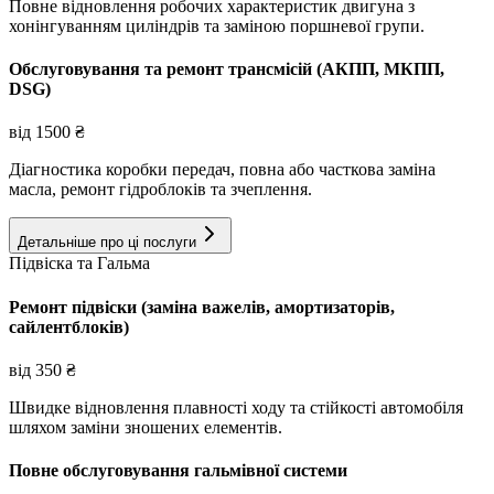
Повне відновлення робочих характеристик двигуна з
хонінгуванням циліндрів та заміною поршневої групи.
Обслуговування та ремонт трансмісій (АКПП, МКПП,
DSG)
від
1500
₴
Діагностика коробки передач, повна або часткова заміна
масла, ремонт гідроблоків та зчеплення.
Детальніше про ці послуги
Підвіска та Гальма
Ремонт підвіски (заміна важелів, амортизаторів,
сайлентблоків)
від
350
₴
Швидке відновлення плавності ходу та стійкості автомобіля
шляхом заміни зношених елементів.
Повне обслуговування гальмівної системи