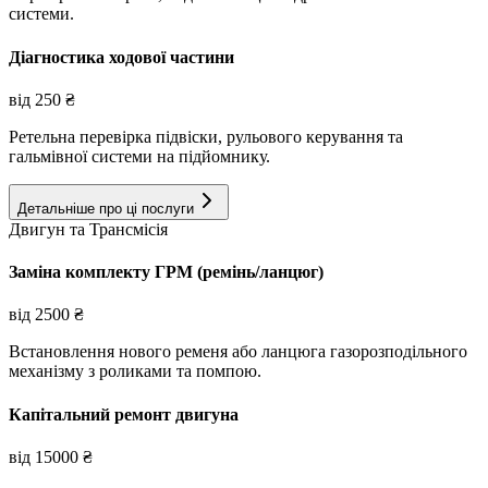
системи.
Діагностика ходової частини
від
250
₴
Ретельна перевірка підвіски, рульового керування та
гальмівної системи на підйомнику.
Детальніше про ці послуги
Двигун та Трансмісія
Заміна комплекту ГРМ (ремінь/ланцюг)
від
2500
₴
Встановлення нового ременя або ланцюга газорозподільного
механізму з роликами та помпою.
Капітальний ремонт двигуна
від
15000
₴