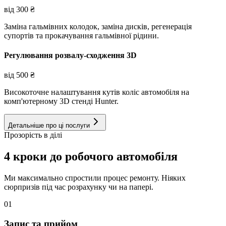
від
300
₴
Заміна гальмівних колодок, заміна дисків, регенерація
супортів та прокачування гальмівної рідини.
Регулювання розвалу-сходження 3D
від
500
₴
Високоточне налаштування кутів коліс автомобіля на
комп'ютерному 3D стенді Hunter.
Детальніше про ці послуги
Прозорість в ділі
4 кроки до робочого автомобіля
Ми максимально спростили процес ремонту. Ніяких
сюрпризів під час розрахунку чи на папері.
01
Запис та прийом