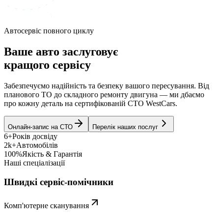
Автосервіс повного циклу
Ваше авто заслуговує
кращого сервісу
Забезпечуємо надійність та безпеку вашого пересування. Від
планового ТО до складного ремонту двигуна — ми дбаємо
про кожну деталь на сертифікованій СТО WestCars.
Онлайн-запис на СТО
Перелік наших послуг
6+
Років досвіду
2k+
Автомобілів
100%
Якість & Гарантія
Наші спеціалізації
Швидкі сервіс-помічники
Комп'ютерне сканування