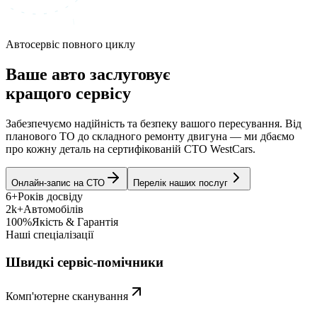
Автосервіс повного циклу
Ваше авто заслуговує
кращого сервісу
Забезпечуємо надійність та безпеку вашого пересування. Від
планового ТО до складного ремонту двигуна — ми дбаємо
про кожну деталь на сертифікованій СТО WestCars.
Онлайн-запис на СТО
Перелік наших послуг
6+
Років досвіду
2k+
Автомобілів
100%
Якість & Гарантія
Наші спеціалізації
Швидкі сервіс-помічники
Комп'ютерне сканування