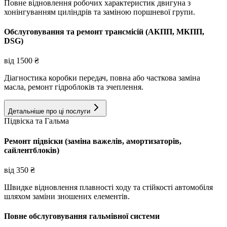
Повне відновлення робочих характеристик двигуна з
хонінгуванням циліндрів та заміною поршневої групи.
Обслуговування та ремонт трансмісій (АКПП, МКПП,
DSG)
від
1500
₴
Діагностика коробки передач, повна або часткова заміна
масла, ремонт гідроблоків та зчеплення.
Детальніше про ці послуги
Підвіска та Гальма
Ремонт підвіски (заміна важелів, амортизаторів,
сайлентблоків)
від
350
₴
Швидке відновлення плавності ходу та стійкості автомобіля
шляхом заміни зношених елементів.
Повне обслуговування гальмівної системи