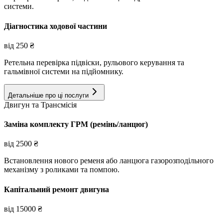
системи.
Діагностика ходової частини
від
250
₴
Ретельна перевірка підвіски, рульового керування та
гальмівної системи на підйомнику.
Детальніше про ці послуги
Двигун та Трансмісія
Заміна комплекту ГРМ (ремінь/ланцюг)
від
2500
₴
Встановлення нового ременя або ланцюга газорозподільного
механізму з роликами та помпою.
Капітальний ремонт двигуна
від
15000
₴