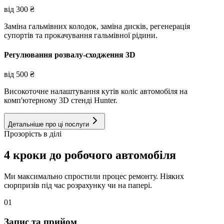
від
300
₴
Заміна гальмівних колодок, заміна дисків, регенерація
супортів та прокачування гальмівної рідини.
Регулювання розвалу-сходження 3D
від
500
₴
Високоточне налаштування кутів коліс автомобіля на
комп'ютерному 3D стенді Hunter.
Детальніше про ці послуги
Прозорість в ділі
4 кроки до робочого автомобіля
Ми максимально спростили процес ремонту. Ніяких
сюрпризів під час розрахунку чи на папері.
01
Запис та прийом