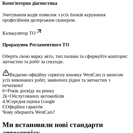
Комп'ютерна діагностика
Зчитування кодів помилок з усіх блоків керування
професійним дилерським сканером.
Калькулятор ТО
Прорахунок Регламентного ТО
Оберіть свою марку авто, тип палива та сформуйте кошторис
запчастин та робіт за секунди.
Видаємо офіційну сервісну книжку WestCars із записом
усіх виконаних робіт, замінених рідин та запчастин з
печаткою!
6+
Років досвіду на ринку
2k+
Обслугованих автомобілів
4.9
Середня оцінка Google
Є
Офіційна гарантія
Чому обирають WestCars?
Ми встановили нові стандарти
автосервісу