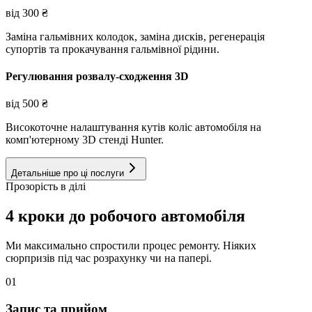
від
300
₴
Заміна гальмівних колодок, заміна дисків, регенерація
супортів та прокачування гальмівної рідини.
Регулювання розвалу-сходження 3D
від
500
₴
Високоточне налаштування кутів коліс автомобіля на
комп'ютерному 3D стенді Hunter.
Детальніше про ці послуги
Прозорість в ділі
4 кроки до робочого автомобіля
Ми максимально спростили процес ремонту. Ніяких
сюрпризів під час розрахунку чи на папері.
01
Запис та прийом