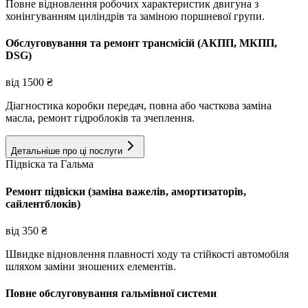
Повне відновлення робочих характеристик двигуна з
хонінгуванням циліндрів та заміною поршневої групи.
Обслуговування та ремонт трансмісій (АКПП, МКПП,
DSG)
від
1500
₴
Діагностика коробки передач, повна або часткова заміна
масла, ремонт гідроблоків та зчеплення.
Детальніше про ці послуги
Підвіска та Гальма
Ремонт підвіски (заміна важелів, амортизаторів,
сайлентблоків)
від
350
₴
Швидке відновлення плавності ходу та стійкості автомобіля
шляхом заміни зношених елементів.
Повне обслуговування гальмівної системи