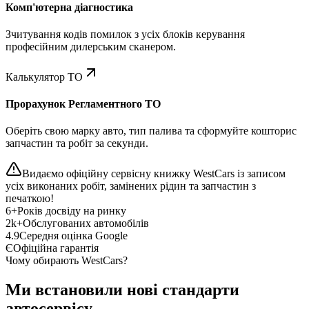
Комп'ютерна діагностика
Зчитування кодів помилок з усіх блоків керування
професійним дилерським сканером.
Калькулятор ТО
Прорахунок Регламентного ТО
Оберіть свою марку авто, тип палива та сформуйте кошторис
запчастин та робіт за секунди.
Видаємо офіційну сервісну книжку WestCars із записом
усіх виконаних робіт, замінених рідин та запчастин з
печаткою!
6+
Років досвіду на ринку
2k+
Обслугованих автомобілів
4.9
Середня оцінка Google
Є
Офіційна гарантія
Чому обирають WestCars?
Ми встановили нові стандарти
автосервісу