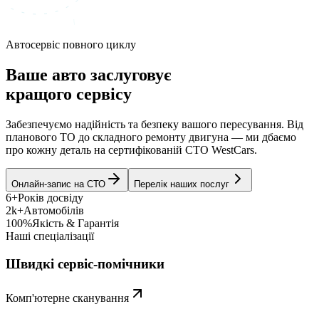
Автосервіс повного циклу
Ваше авто заслуговує
кращого сервісу
Забезпечуємо надійність та безпеку вашого пересування. Від
планового ТО до складного ремонту двигуна — ми дбаємо
про кожну деталь на сертифікованій СТО WestCars.
Онлайн-запис на СТО
Перелік наших послуг
6+
Років досвіду
2k+
Автомобілів
100%
Якість & Гарантія
Наші спеціалізації
Швидкі сервіс-помічники
Комп'ютерне сканування