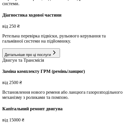
системи.
Діагностика ходової частини
від
250
₴
Ретельна перевірка підвіски, рульового керування та
гальмівної системи на підйомнику.
Детальніше про ці послуги
Двигун та Трансмісія
Заміна комплекту ГРМ (ремінь/ланцюг)
від
2500
₴
Встановлення нового ременя або ланцюга газорозподільного
механізму з роликами та помпою.
Капітальний ремонт двигуна
від
15000
₴