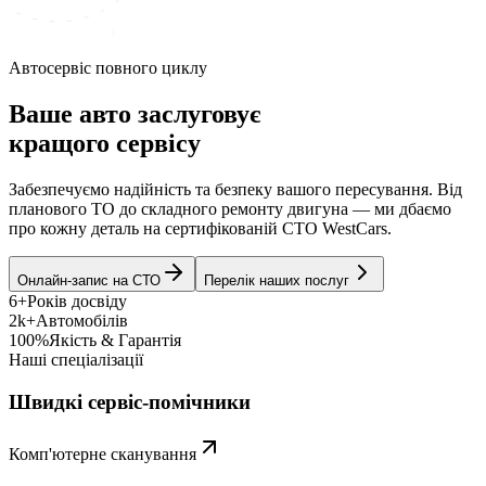
Автосервіс повного циклу
Ваше авто заслуговує
кращого сервісу
Забезпечуємо надійність та безпеку вашого пересування. Від
планового ТО до складного ремонту двигуна — ми дбаємо
про кожну деталь на сертифікованій СТО WestCars.
Онлайн-запис на СТО
Перелік наших послуг
6+
Років досвіду
2k+
Автомобілів
100%
Якість & Гарантія
Наші спеціалізації
Швидкі сервіс-помічники
Комп'ютерне сканування