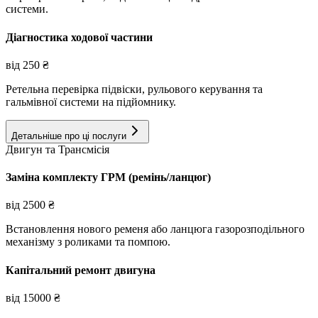
системи.
Діагностика ходової частини
від
250
₴
Ретельна перевірка підвіски, рульового керування та
гальмівної системи на підйомнику.
Детальніше про ці послуги
Двигун та Трансмісія
Заміна комплекту ГРМ (ремінь/ланцюг)
від
2500
₴
Встановлення нового ременя або ланцюга газорозподільного
механізму з роликами та помпою.
Капітальний ремонт двигуна
від
15000
₴