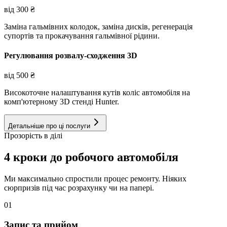
від
300
₴
Заміна гальмівних колодок, заміна дисків, регенерація
супортів та прокачування гальмівної рідини.
Регулювання розвалу-сходження 3D
від
500
₴
Високоточне налаштування кутів коліс автомобіля на
комп'ютерному 3D стенді Hunter.
Детальніше про ці послуги
Прозорість в ділі
4 кроки до робочого автомобіля
Ми максимально спростили процес ремонту. Ніяких
сюрпризів під час розрахунку чи на папері.
01
Запис та прийом