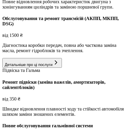
Повне відновлення робочих характеристик двигуна з
хонінгуванням циліндрів та заміною поршневої групи.
Обслуговування та ремонт трансмісій (АКПП, МКПП,
DSG)
від
1500
₴
Діагностика коробки передач, повна або часткова заміна
масла, ремонт гідроблоків та зчеплення.
Детальніше про ці послуги
Підвіска та Гальма
Ремонт підвіски (заміна важелів, амортизаторів,
сайлентблоків)
від
350
₴
Швидке відновлення плавності ходу та стійкості автомобіля
шляхом заміни зношених елементів.
Повне обслуговування гальмівної системи