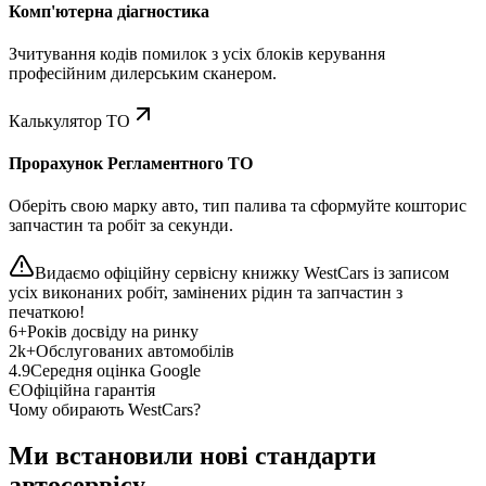
Комп'ютерна діагностика
Зчитування кодів помилок з усіх блоків керування
професійним дилерським сканером.
Калькулятор ТО
Прорахунок Регламентного ТО
Оберіть свою марку авто, тип палива та сформуйте кошторис
запчастин та робіт за секунди.
Видаємо офіційну сервісну книжку WestCars із записом
усіх виконаних робіт, замінених рідин та запчастин з
печаткою!
6+
Років досвіду на ринку
2k+
Обслугованих автомобілів
4.9
Середня оцінка Google
Є
Офіційна гарантія
Чому обирають WestCars?
Ми встановили нові стандарти
автосервісу