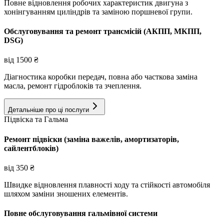
Повне відновлення робочих характеристик двигуна з
хонінгуванням циліндрів та заміною поршневої групи.
Обслуговування та ремонт трансмісій (АКПП, МКПП,
DSG)
від
1500
₴
Діагностика коробки передач, повна або часткова заміна
масла, ремонт гідроблоків та зчеплення.
Детальніше про ці послуги
Підвіска та Гальма
Ремонт підвіски (заміна важелів, амортизаторів,
сайлентблоків)
від
350
₴
Швидке відновлення плавності ходу та стійкості автомобіля
шляхом заміни зношених елементів.
Повне обслуговування гальмівної системи