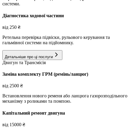
системи.
Діагностика ходової частини
від
250
₴
Ретельна перевірка підвіски, рульового керування та
гальмівної системи на підйомнику.
Детальніше про ці послуги
Двигун та Трансмісія
Заміна комплекту ГРМ (ремінь/ланцюг)
від
2500
₴
Встановлення нового ременя або ланцюга газорозподільного
механізму з роликами та помпою.
Капітальний ремонт двигуна
від
15000
₴