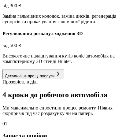
від
300
₴
Заміна гальмівних колодок, заміна дисків, регенерація
супортів та прокачування гальмівної рідини.
Регулювання розвалу-сходження 3D
від
500
₴
Високоточне налаштування кутів коліс автомобіля на
комп'ютерному 3D стенді Hunter.
Детальніше про ці послуги
Прозорість в ділі
4 кроки до робочого автомобіля
Ми максимально спростили процес ремонту. Ніяких
сюрпризів під час розрахунку чи на папері.
01
Запис та прийом