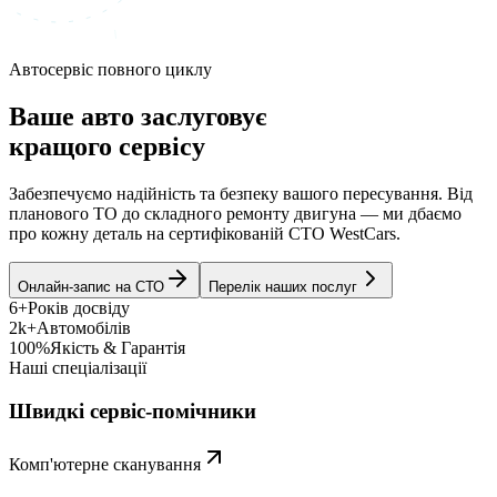
Автосервіс повного циклу
Ваше авто заслуговує
кращого сервісу
Забезпечуємо надійність та безпеку вашого пересування. Від
планового ТО до складного ремонту двигуна — ми дбаємо
про кожну деталь на сертифікованій СТО WestCars.
Онлайн-запис на СТО
Перелік наших послуг
6+
Років досвіду
2k+
Автомобілів
100%
Якість & Гарантія
Наші спеціалізації
Швидкі сервіс-помічники
Комп'ютерне сканування