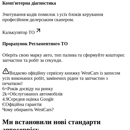
Комп'ютерна діагностика
Зчитування кодів помилок з усіх блоків керування
професійним дилерським сканером.
Калькулятор ТО
Прорахунок Регламентного ТО
Оберіть свою марку авто, тип палива та сформуйте кошторис
запчастин та робіт за секунди.
Видаємо офіційну сервісну книжку WestCars із записом
усіх виконаних робіт, замінених рідин та запчастин з
печаткою!
6+
Років досвіду на ринку
2k+
Обслугованих автомобілів
4.9
Середня оцінка Google
Є
Офіційна гарантія
Чому обирають WestCars?
Ми встановили нові стандарти
автосервісу