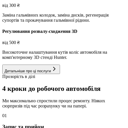
від
300
₴
Заміна гальмівних колодок, заміна дисків, регенерація
супортів та прокачування гальмівної рідини.
Регулювання розвалу-сходження 3D
від
500
₴
Високоточне налаштування кутів коліс автомобіля на
комп'ютерному 3D стенді Hunter.
Детальніше про ці послуги
Прозорість в ділі
4 кроки до робочого автомобіля
Ми максимально спростили процес ремонту. Ніяких
сюрпризів під час розрахунку чи на папері.
01
Запис та прийом