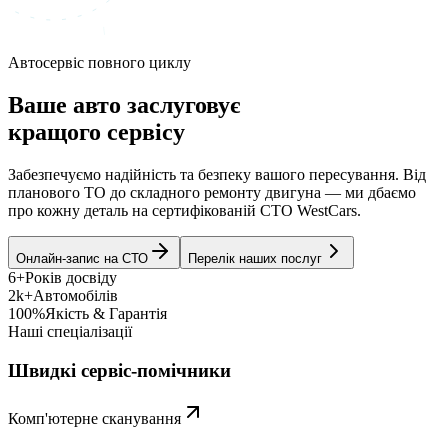
Автосервіс повного циклу
Ваше авто заслуговує
кращого сервісу
Забезпечуємо надійність та безпеку вашого пересування. Від
планового ТО до складного ремонту двигуна — ми дбаємо
про кожну деталь на сертифікованій СТО WestCars.
Онлайн-запис на СТО
Перелік наших послуг
6+
Років досвіду
2k+
Автомобілів
100%
Якість & Гарантія
Наші спеціалізації
Швидкі сервіс-помічники
Комп'ютерне сканування