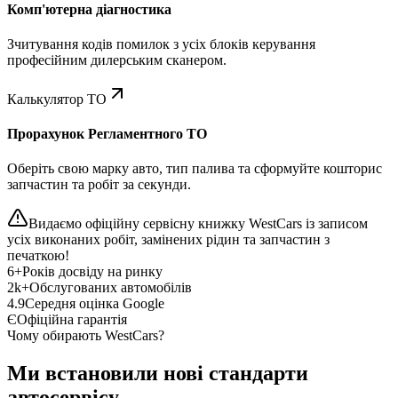
Комп'ютерна діагностика
Зчитування кодів помилок з усіх блоків керування
професійним дилерським сканером.
Калькулятор ТО
Прорахунок Регламентного ТО
Оберіть свою марку авто, тип палива та сформуйте кошторис
запчастин та робіт за секунди.
Видаємо офіційну сервісну книжку WestCars із записом
усіх виконаних робіт, замінених рідин та запчастин з
печаткою!
6+
Років досвіду на ринку
2k+
Обслугованих автомобілів
4.9
Середня оцінка Google
Є
Офіційна гарантія
Чому обирають WestCars?
Ми встановили нові стандарти
автосервісу