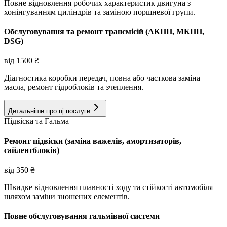
Повне відновлення робочих характеристик двигуна з
хонінгуванням циліндрів та заміною поршневої групи.
Обслуговування та ремонт трансмісій (АКПП, МКПП,
DSG)
від
1500
₴
Діагностика коробки передач, повна або часткова заміна
масла, ремонт гідроблоків та зчеплення.
Детальніше про ці послуги
Підвіска та Гальма
Ремонт підвіски (заміна важелів, амортизаторів,
сайлентблоків)
від
350
₴
Швидке відновлення плавності ходу та стійкості автомобіля
шляхом заміни зношених елементів.
Повне обслуговування гальмівної системи