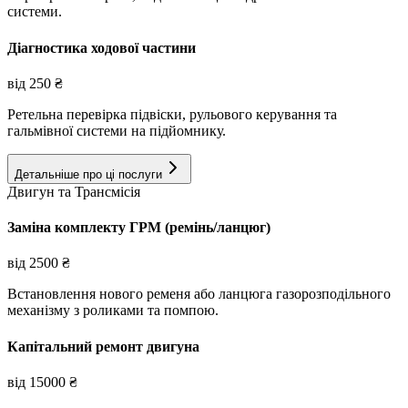
системи.
Діагностика ходової частини
від
250
₴
Ретельна перевірка підвіски, рульового керування та
гальмівної системи на підйомнику.
Детальніше про ці послуги
Двигун та Трансмісія
Заміна комплекту ГРМ (ремінь/ланцюг)
від
2500
₴
Встановлення нового ременя або ланцюга газорозподільного
механізму з роликами та помпою.
Капітальний ремонт двигуна
від
15000
₴