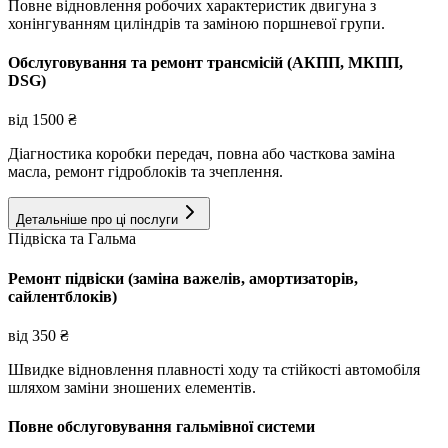
Повне відновлення робочих характеристик двигуна з
хонінгуванням циліндрів та заміною поршневої групи.
Обслуговування та ремонт трансмісій (АКПП, МКПП,
DSG)
від
1500
₴
Діагностика коробки передач, повна або часткова заміна
масла, ремонт гідроблоків та зчеплення.
Детальніше про ці послуги
Підвіска та Гальма
Ремонт підвіски (заміна важелів, амортизаторів,
сайлентблоків)
від
350
₴
Швидке відновлення плавності ходу та стійкості автомобіля
шляхом заміни зношених елементів.
Повне обслуговування гальмівної системи