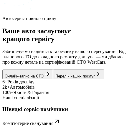
Автосервіс повного циклу
Ваше авто заслуговує
кращого сервісу
Забезпечуємо надійність та безпеку вашого пересування. Від
планового ТО до складного ремонту двигуна — ми дбаємо
про кожну деталь на сертифікованій СТО WestCars.
Онлайн-запис на СТО
Перелік наших послуг
6+
Років досвіду
2k+
Автомобілів
100%
Якість & Гарантія
Наші спеціалізації
Швидкі сервіс-помічники
Комп'ютерне сканування