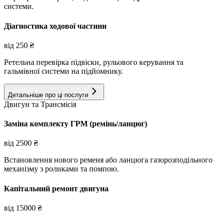
системи.
Діагностика ходової частини
від
250
₴
Ретельна перевірка підвіски, рульового керування та
гальмівної системи на підйомнику.
Детальніше про ці послуги
Двигун та Трансмісія
Заміна комплекту ГРМ (ремінь/ланцюг)
від
2500
₴
Встановлення нового ременя або ланцюга газорозподільного
механізму з роликами та помпою.
Капітальний ремонт двигуна
від
15000
₴