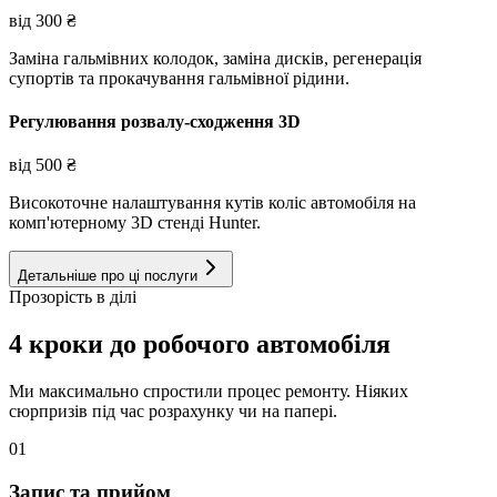
від
300
₴
Заміна гальмівних колодок, заміна дисків, регенерація
супортів та прокачування гальмівної рідини.
Регулювання розвалу-сходження 3D
від
500
₴
Високоточне налаштування кутів коліс автомобіля на
комп'ютерному 3D стенді Hunter.
Детальніше про ці послуги
Прозорість в ділі
4 кроки до робочого автомобіля
Ми максимально спростили процес ремонту. Ніяких
сюрпризів під час розрахунку чи на папері.
01
Запис та прийом