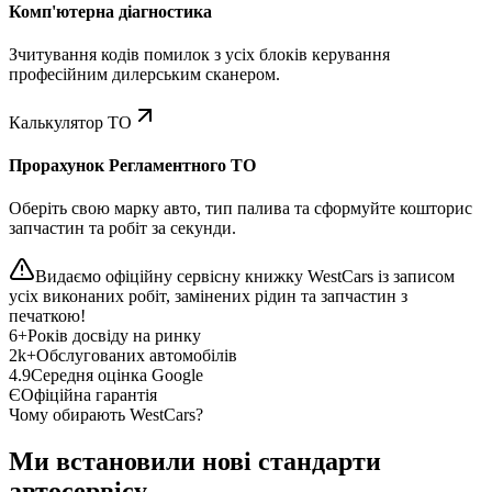
Комп'ютерна діагностика
Зчитування кодів помилок з усіх блоків керування
професійним дилерським сканером.
Калькулятор ТО
Прорахунок Регламентного ТО
Оберіть свою марку авто, тип палива та сформуйте кошторис
запчастин та робіт за секунди.
Видаємо офіційну сервісну книжку WestCars із записом
усіх виконаних робіт, замінених рідин та запчастин з
печаткою!
6+
Років досвіду на ринку
2k+
Обслугованих автомобілів
4.9
Середня оцінка Google
Є
Офіційна гарантія
Чому обирають WestCars?
Ми встановили нові стандарти
автосервісу