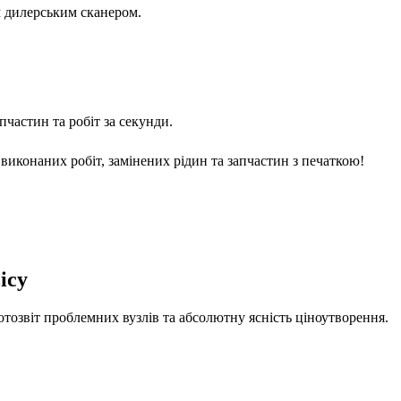
м дилерським сканером.
частин та робіт за секунди.
виконаних робіт, замінених рідин та запчастин з печаткою!
ісу
отозвіт проблемних вузлів та абсолютну ясність ціноутворення.