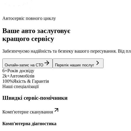
Автосервіс повного циклу
Ваше авто заслуговує
кращого сервісу
Забезпечуємо надійність та безпеку вашого пересування. Від 
Онлайн-запис на СТО
Перелік наших послуг
6+
Років досвіду
2k+
Автомобілів
100%
Якість & Гарантія
Наші спеціалізації
Швидкі сервіс-помічники
Комп'ютерне сканування
Комп'ютерна діагностика