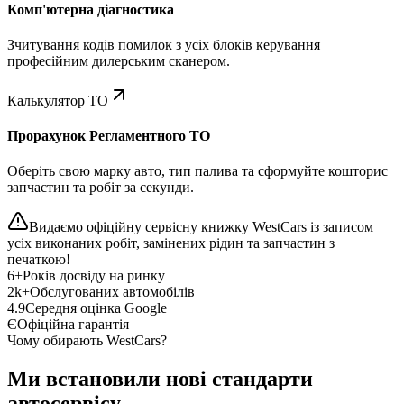
Комп'ютерна діагностика
Зчитування кодів помилок з усіх блоків керування
професійним дилерським сканером.
Калькулятор ТО
Прорахунок Регламентного ТО
Оберіть свою марку авто, тип палива та сформуйте кошторис
запчастин та робіт за секунди.
Видаємо офіційну сервісну книжку WestCars із записом
усіх виконаних робіт, замінених рідин та запчастин з
печаткою!
6+
Років досвіду на ринку
2k+
Обслугованих автомобілів
4.9
Середня оцінка Google
Є
Офіційна гарантія
Чому обирають WestCars?
Ми встановили нові стандарти
автосервісу