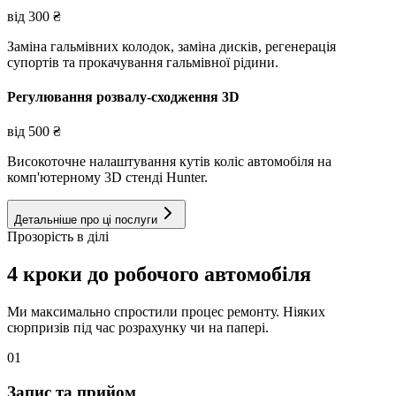
від
300
₴
Заміна гальмівних колодок, заміна дисків, регенерація
супортів та прокачування гальмівної рідини.
Регулювання розвалу-сходження 3D
від
500
₴
Високоточне налаштування кутів коліс автомобіля на
комп'ютерному 3D стенді Hunter.
Детальніше про ці послуги
Прозорість в ділі
4 кроки до робочого автомобіля
Ми максимально спростили процес ремонту. Ніяких
сюрпризів під час розрахунку чи на папері.
01
Запис та прийом