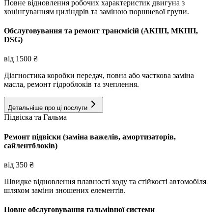
Повне відновлення робочих характеристик двигуна з
хонінгуванням циліндрів та заміною поршневої групи.
Обслуговування та ремонт трансмісій (АКПП, МКПП,
DSG)
від
1500
₴
Діагностика коробки передач, повна або часткова заміна
масла, ремонт гідроблоків та зчеплення.
Детальніше про ці послуги
Підвіска та Гальма
Ремонт підвіски (заміна важелів, амортизаторів,
сайлентблоків)
від
350
₴
Швидке відновлення плавності ходу та стійкості автомобіля
шляхом заміни зношених елементів.
Повне обслуговування гальмівної системи