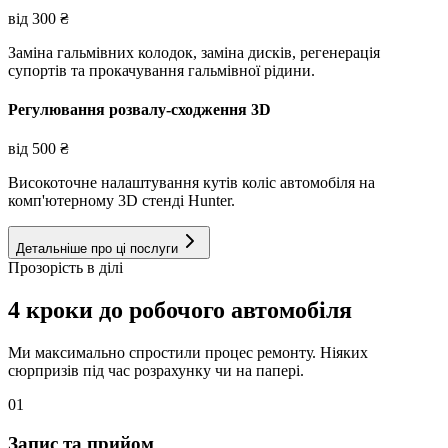
від
300
₴
Заміна гальмівних колодок, заміна дисків, регенерація
супортів та прокачування гальмівної рідини.
Регулювання розвалу-сходження 3D
від
500
₴
Високоточне налаштування кутів коліс автомобіля на
комп'ютерному 3D стенді Hunter.
Детальніше про ці послуги
Прозорість в ділі
4 кроки до робочого автомобіля
Ми максимально спростили процес ремонту. Ніяких
сюрпризів під час розрахунку чи на папері.
01
Запис та прийом