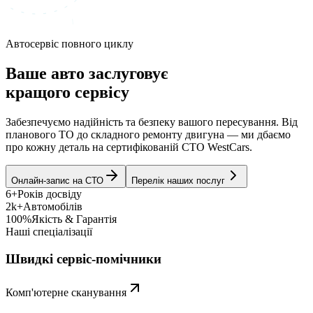
Автосервіс повного циклу
Ваше авто заслуговує
кращого сервісу
Забезпечуємо надійність та безпеку вашого пересування. Від
планового ТО до складного ремонту двигуна — ми дбаємо
про кожну деталь на сертифікованій СТО WestCars.
Онлайн-запис на СТО
Перелік наших послуг
6+
Років досвіду
2k+
Автомобілів
100%
Якість & Гарантія
Наші спеціалізації
Швидкі сервіс-помічники
Комп'ютерне сканування