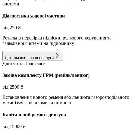
системи.
Діагностика ходової частини
від
250
₴
Ретельна перевірка підвіски, рульового керування та
гальмівної системи на підйомнику.
Детальніше про ці послуги
Двигун та Трансмісія
Заміна комплекту ГРМ (ремінь/ланцюг)
від
2500
₴
Встановлення нового ременя або ланцюга газорозподільного
механізму з роликами та помпою.
Капітальний ремонт двигуна
від
15000
₴