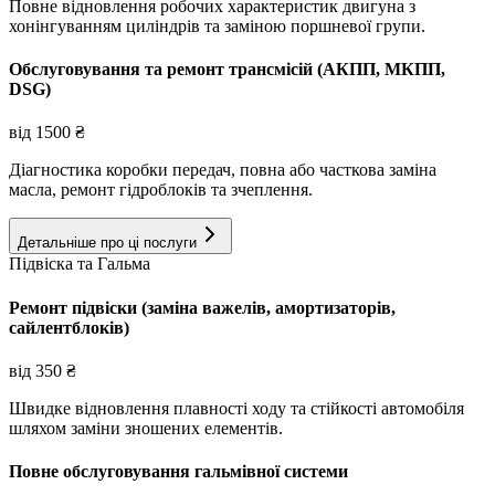
Повне відновлення робочих характеристик двигуна з
хонінгуванням циліндрів та заміною поршневої групи.
Обслуговування та ремонт трансмісій (АКПП, МКПП,
DSG)
від
1500
₴
Діагностика коробки передач, повна або часткова заміна
масла, ремонт гідроблоків та зчеплення.
Детальніше про ці послуги
Підвіска та Гальма
Ремонт підвіски (заміна важелів, амортизаторів,
сайлентблоків)
від
350
₴
Швидке відновлення плавності ходу та стійкості автомобіля
шляхом заміни зношених елементів.
Повне обслуговування гальмівної системи