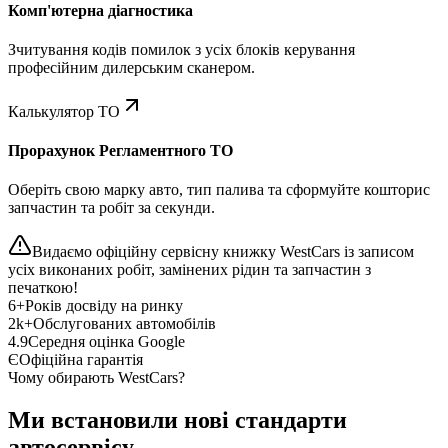
Комп'ютерна діагностика
Зчитування кодів помилок з усіх блоків керування
професійним дилерським сканером.
Калькулятор ТО
Прорахунок Регламентного ТО
Оберіть свою марку авто, тип палива та сформуйте кошторис
запчастин та робіт за секунди.
Видаємо офіційну сервісну книжку WestCars із записом
усіх виконаних робіт, замінених рідин та запчастин з
печаткою!
6+
Років досвіду на ринку
2k+
Обслугованих автомобілів
4.9
Середня оцінка Google
Є
Офіційна гарантія
Чому обирають WestCars?
Ми встановили нові стандарти
автосервісу