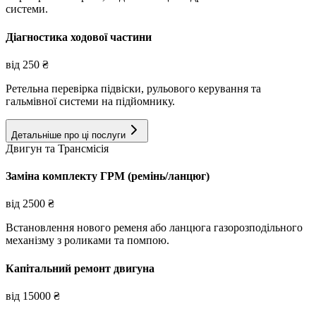
системи.
Діагностика ходової частини
від
250
₴
Ретельна перевірка підвіски, рульового керування та
гальмівної системи на підйомнику.
Детальніше про ці послуги
Двигун та Трансмісія
Заміна комплекту ГРМ (ремінь/ланцюг)
від
2500
₴
Встановлення нового ременя або ланцюга газорозподільного
механізму з роликами та помпою.
Капітальний ремонт двигуна
від
15000
₴