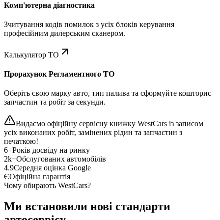
Комп'ютерна діагностика
Зчитування кодів помилок з усіх блоків керування
професійним дилерським сканером.
Калькулятор ТО
Прорахунок Регламентного ТО
Оберіть свою марку авто, тип палива та сформуйте кошторис
запчастин та робіт за секунди.
Видаємо офіційну сервісну книжку WestCars із записом
усіх виконаних робіт, замінених рідин та запчастин з
печаткою!
6+
Років досвіду на ринку
2k+
Обслугованих автомобілів
4.9
Середня оцінка Google
Є
Офіційна гарантія
Чому обирають WestCars?
Ми встановили нові стандарти
автосервісу