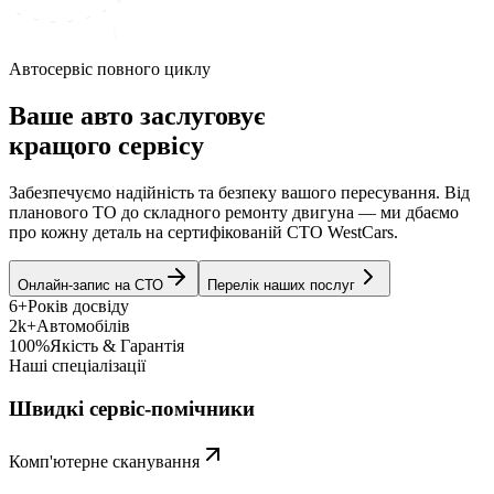
Автосервіс повного циклу
Ваше авто заслуговує
кращого сервісу
Забезпечуємо надійність та безпеку вашого пересування. Від
планового ТО до складного ремонту двигуна — ми дбаємо
про кожну деталь на сертифікованій СТО WestCars.
Онлайн-запис на СТО
Перелік наших послуг
6+
Років досвіду
2k+
Автомобілів
100%
Якість & Гарантія
Наші спеціалізації
Швидкі сервіс-помічники
Комп'ютерне сканування