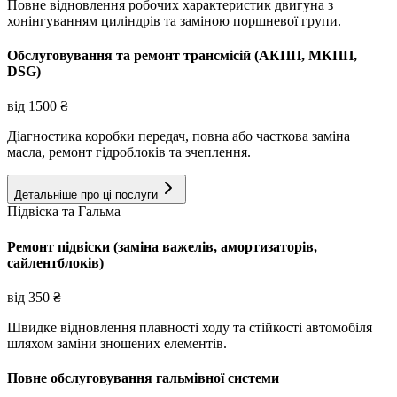
Повне відновлення робочих характеристик двигуна з
хонінгуванням циліндрів та заміною поршневої групи.
Обслуговування та ремонт трансмісій (АКПП, МКПП,
DSG)
від
1500
₴
Діагностика коробки передач, повна або часткова заміна
масла, ремонт гідроблоків та зчеплення.
Детальніше про ці послуги
Підвіска та Гальма
Ремонт підвіски (заміна важелів, амортизаторів,
сайлентблоків)
від
350
₴
Швидке відновлення плавності ходу та стійкості автомобіля
шляхом заміни зношених елементів.
Повне обслуговування гальмівної системи