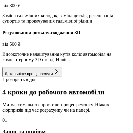
від
300
₴
Заміна гальмівних колодок, заміна дисків, регенерація
супортів та прокачування гальмівної рідини.
Регулювання розвалу-сходження 3D
від
500
₴
Високоточне налаштування кутів коліс автомобіля на
комп'ютерному 3D стенді Hunter.
Детальніше про ці послуги
Прозорість в ділі
4 кроки до робочого автомобіля
Ми максимально спростили процес ремонту. Ніяких
сюрпризів під час розрахунку чи на папері.
01
Запис та прийом