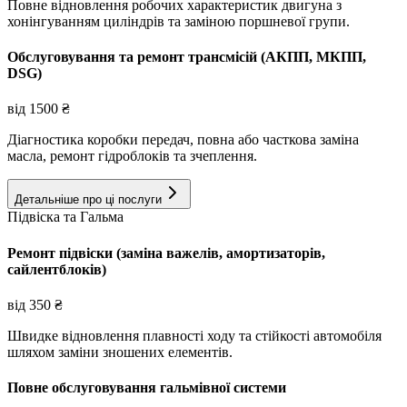
Повне відновлення робочих характеристик двигуна з
хонінгуванням циліндрів та заміною поршневої групи.
Обслуговування та ремонт трансмісій (АКПП, МКПП,
DSG)
від
1500
₴
Діагностика коробки передач, повна або часткова заміна
масла, ремонт гідроблоків та зчеплення.
Детальніше про ці послуги
Підвіска та Гальма
Ремонт підвіски (заміна важелів, амортизаторів,
сайлентблоків)
від
350
₴
Швидке відновлення плавності ходу та стійкості автомобіля
шляхом заміни зношених елементів.
Повне обслуговування гальмівної системи