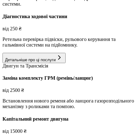
системи.
Діагностика ходової частини
від
250
₴
Ретельна перевірка підвіски, рульового керування та
гальмівної системи на підйомнику.
Детальніше про ці послуги
Двигун та Трансмісія
Заміна комплекту ГРМ (ремінь/ланцюг)
від
2500
₴
Встановлення нового ременя або ланцюга газорозподільного
механізму з роликами та помпою.
Капітальний ремонт двигуна
від
15000
₴