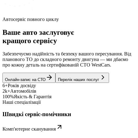
Автосервіс повного циклу
Ваше авто заслуговує
кращого сервісу
Забезпечуємо надійність та безпеку вашого пересування. Від
планового ТО до складного ремонту двигуна — ми дбаємо
про кожну деталь на сертифікованій СТО WestCars.
Онлайн-запис на СТО
Перелік наших послуг
6+
Років досвіду
2k+
Автомобілів
100%
Якість & Гарантія
Наші спеціалізації
Швидкі сервіс-помічники
Комп'ютерне сканування