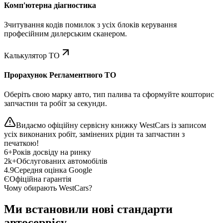
Комп'ютерна діагностика
Зчитування кодів помилок з усіх блоків керування
професійним дилерським сканером.
Калькулятор ТО
Прорахунок Регламентного ТО
Оберіть свою марку авто, тип палива та сформуйте кошторис
запчастин та робіт за секунди.
Видаємо офіційну сервісну книжку WestCars із записом
усіх виконаних робіт, замінених рідин та запчастин з
печаткою!
6+
Років досвіду на ринку
2k+
Обслугованих автомобілів
4.9
Середня оцінка Google
Є
Офіційна гарантія
Чому обирають WestCars?
Ми встановили нові стандарти
автосервісу