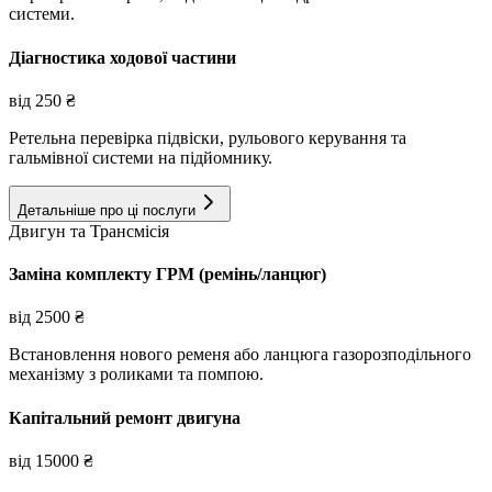
системи.
Діагностика ходової частини
від
250
₴
Ретельна перевірка підвіски, рульового керування та
гальмівної системи на підйомнику.
Детальніше про ці послуги
Двигун та Трансмісія
Заміна комплекту ГРМ (ремінь/ланцюг)
від
2500
₴
Встановлення нового ременя або ланцюга газорозподільного
механізму з роликами та помпою.
Капітальний ремонт двигуна
від
15000
₴