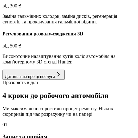
від
300
₴
Заміна гальмівних колодок, заміна дисків, регенерація
супортів та прокачування гальмівної рідини.
Регулювання розвалу-сходження 3D
від
500
₴
Високоточне налаштування кутів коліс автомобіля на
комп'ютерному 3D стенді Hunter.
Детальніше про ці послуги
Прозорість в ділі
4 кроки до робочого автомобіля
Ми максимально спростили процес ремонту. Ніяких
сюрпризів під час розрахунку чи на папері.
01
Запис та прийом