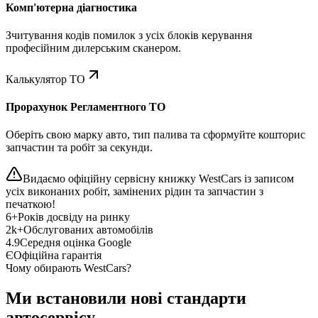
Комп'ютерна діагностика
Зчитування кодів помилок з усіх блоків керування
професійним дилерським сканером.
Калькулятор ТО
Прорахунок Регламентного ТО
Оберіть свою марку авто, тип палива та сформуйте кошторис
запчастин та робіт за секунди.
Видаємо офіційну сервісну книжку WestCars із записом
усіх виконаних робіт, замінених рідин та запчастин з
печаткою!
6+
Років досвіду на ринку
2k+
Обслугованих автомобілів
4.9
Середня оцінка Google
Є
Офіційна гарантія
Чому обирають WestCars?
Ми встановили нові стандарти
автосервісу