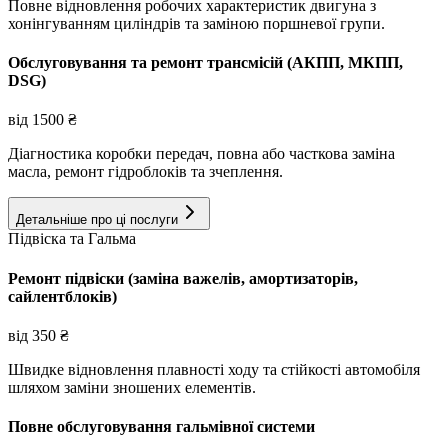
Повне відновлення робочих характеристик двигуна з
хонінгуванням циліндрів та заміною поршневої групи.
Обслуговування та ремонт трансмісій (АКПП, МКПП,
DSG)
від
1500
₴
Діагностика коробки передач, повна або часткова заміна
масла, ремонт гідроблоків та зчеплення.
Детальніше про ці послуги
Підвіска та Гальма
Ремонт підвіски (заміна важелів, амортизаторів,
сайлентблоків)
від
350
₴
Швидке відновлення плавності ходу та стійкості автомобіля
шляхом заміни зношених елементів.
Повне обслуговування гальмівної системи