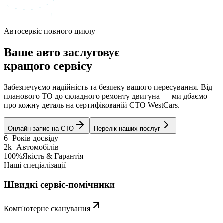
Автосервіс повного циклу
Ваше авто заслуговує
кращого сервісу
Забезпечуємо надійність та безпеку вашого пересування. Від
планового ТО до складного ремонту двигуна — ми дбаємо
про кожну деталь на сертифікованій СТО WestCars.
Онлайн-запис на СТО
Перелік наших послуг
6+
Років досвіду
2k+
Автомобілів
100%
Якість & Гарантія
Наші спеціалізації
Швидкі сервіс-помічники
Комп'ютерне сканування